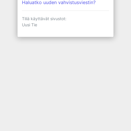
Haluatko uuden vahvistusviestin?
Tiliä käyttävät sivustot:
Uusi Tie